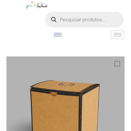
o
conteúdo