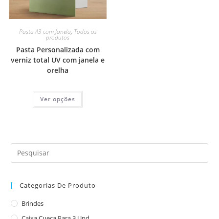
Pasta A3 com Janela
,
Todos os
produtos
Pasta Personalizada com
verniz total UV com janela e
orelha
Ver opções
Categorias De Produto
Brindes
Caixa Cueca Para 3 Und