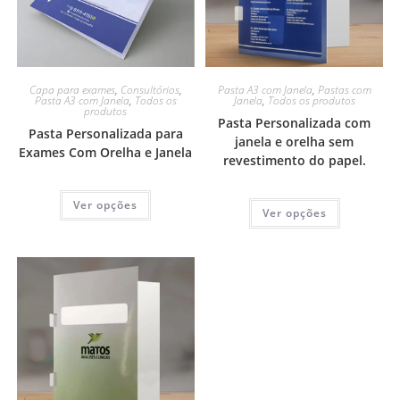
Capa para exames
,
Consultórios
,
Pasta A3 com Janela
,
Pastas com
Pasta A3 com Janela
,
Todos os
Janela
,
Todos os produtos
produtos
Pasta Personalizada com
Pasta Personalizada para
janela e orelha sem
Exames Com Orelha e Janela
revestimento do papel.
Ver opções
Ver opções