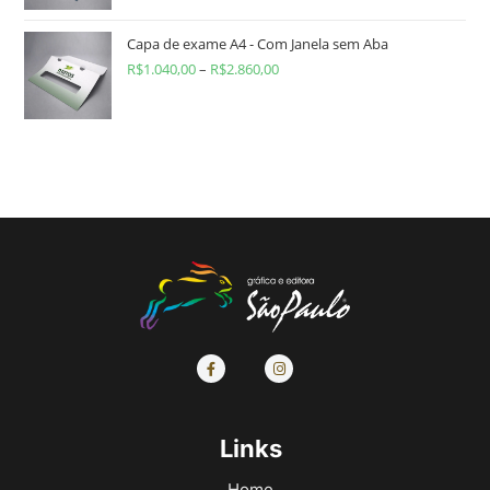
Capa de exame A4 - Com Janela sem Aba
R$
1.040,00
–
R$
2.860,00
Links
Home