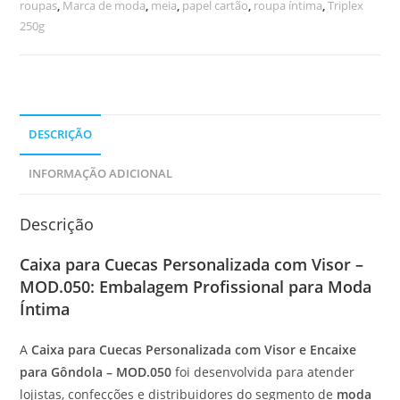
roupas
,
Marca de moda
,
meia
,
papel cartão
,
roupa íntima
,
Triplex
250g
DESCRIÇÃO
INFORMAÇÃO ADICIONAL
Descrição
Caixa para Cuecas Personalizada com Visor –
MOD.050: Embalagem Profissional para Moda
Íntima
A
Caixa para Cuecas Personalizada com Visor e Encaixe
para Gôndola – MOD.050
foi desenvolvida para atender
lojistas, confecções e distribuidores do segmento de
moda