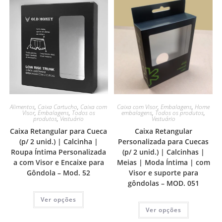
Alimentos
,
Caixa Cartucho
,
Caixa com
Caixa com Visor
,
Embalagens
,
Home
Visor
,
Embalagens
,
Todos os
embalagens
,
Todos os produtos
,
produtos
,
Vestuário
Vestuário
Caixa Retangular para Cueca
Caixa Retangular
(p/ 2 unid.) | Calcinha |
Personalizada para Cuecas
Roupa Íntima Personalizada
(p/ 2 unid.) | Calcinhas |
a com Visor e Encaixe para
Meias | Moda Íntima | com
Gôndola – Mod. 52
Visor e suporte para
gôndolas – MOD. 051
Ver opções
Ver opções