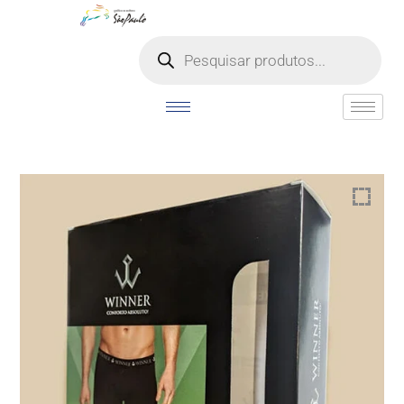
o
conteúdo