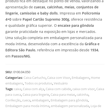
produto fica em destaque no ponto de venda, valorizando a
apresentação de
cuecas, calcinhas, meias, conjuntos de
lingerie, camisolas e baby dolls
. Impressa em
Policromia
4×0
sobre
Papel Cartão Supremo 300g
, oferece resistência
e qualidade gráfica superior. O
encaixe para gôndola
garante praticidade na exposição em lojas e mercados.
Uma solução completa em embalagem personalizada para
moda íntima, desenvolvida com a excelência da
Gráfica e
Editora São Paulo
, referência em impressão desde
1934
,
em
Passos/MG
.
SKU:
0100.04.050
Categorias:
Caixa Cartucho
,
Caixa com Visor
,
Embalagens
,
Home
embalagens
,
Todos os produtos
,
Vestuário
Tags:
caixa
,
Caixa com alça
,
Caixa com cabide
,
caixa com visor
,
Caixa
para cueca
,
Caixa para lingerie
,
Caixa para meias
,
calcinha
,
Confecção
,
cueca
,
embalagem
,
Embalagem para gôndola
,
Embalagem para moda íntima
,
embalagem personalizada
,
Loja de