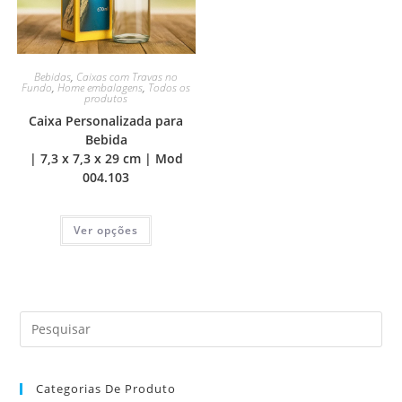
Bebidas
,
Caixas com Travas no
Fundo
,
Home embalagens
,
Todos os
produtos
Caixa Personalizada para
Bebida
| 7,3 x 7,3 x 29 cm | Mod
004.103
Ver opções
Categorias De Produto