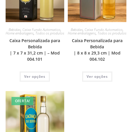
Bebidas
,
Caixa Fundo Automatico
,
Bebidas
,
Caixa Fundo Automatico
,
Home embalagens
,
Todos os produtos
Home embalagens
,
Todos os produtos
Caixa Personalizada para
Caixa Personalizada para
Bebida
Bebida
| 7 x 7 x 31,2 cm | – Mod
| 8 x 8 x 29,3 cm | Mod
004.101
004.102
Ver opções
Ver opções
OFERTA!