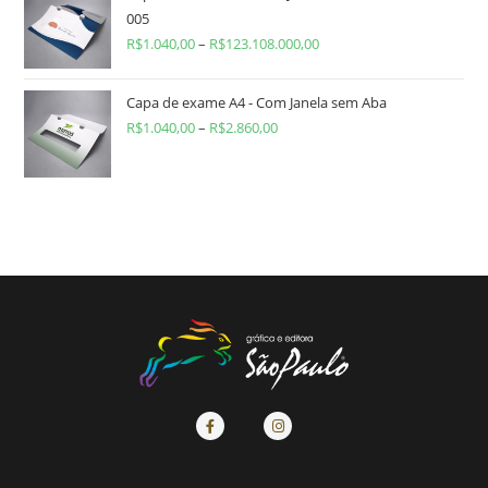
005
R$
1.040,00
–
R$
123.108.000,00
Capa de exame A4 - Com Janela sem Aba
R$
1.040,00
–
R$
2.860,00