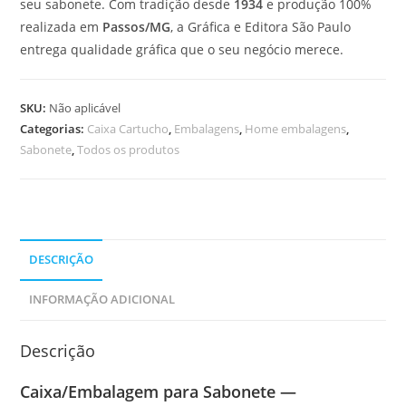
seu sabonete. Com tradição desde
1934
e produção 100%
realizada em
Passos/MG
, a Gráfica e Editora São Paulo
entrega qualidade gráfica que o seu negócio merece.
SKU:
Não aplicável
Categorias:
Caixa Cartucho
,
Embalagens
,
Home embalagens
,
Sabonete
,
Todos os produtos
DESCRIÇÃO
INFORMAÇÃO ADICIONAL
Descrição
Caixa/Embalagem para Sabonete —