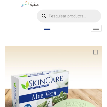
o
conteúdo