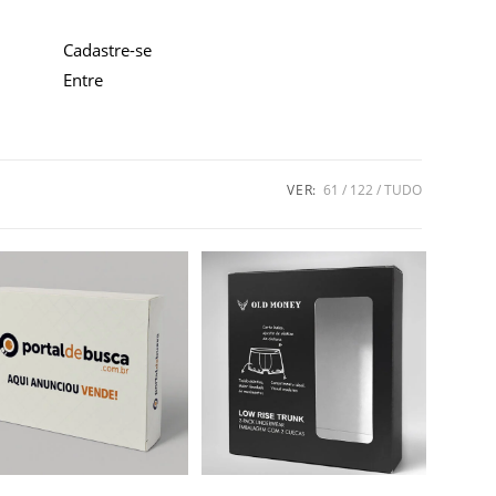
Cadastre-se
Entre
VER:
61
122
TUDO