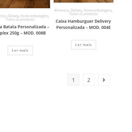
Alimentos
,
Delivery
,
Home embalagens
,
Todos os produtos
ntos
,
Delivery
,
Home embalagens
,
Todos os produtos
Caixa Hamburguer Delivery
a Batata Personalizada –
Personalizada – MOD. 004E
iplex 250g – MOD. 008B
Ler mais
Ler mais
1
2