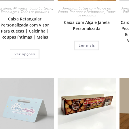
essórios
,
Alimentos
,
Caixa Cartucho
,
Alimentos
,
Caixas com Travas no
Alim
Embalagens
,
Todos os produtos
Fundo
,
Por tipos e Fechamento
,
Todos
Pal
os produtos
Caixa Retangular
Caixa com Alça e Janela
Cai
Personalizada com Visor
Personalizada
Pic
Para cuecas | Calcinha |
E
Roupas íntimas | Meias
M
Ler mais
Ver opções