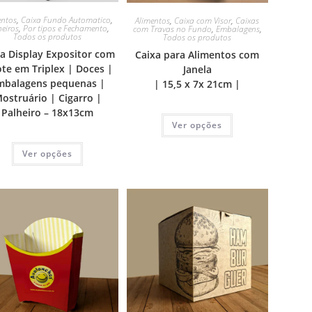
entos
,
Caixa Fundo Automatico
,
Alimentos
,
Caixa com Visor
,
Caixas
heiros
,
Por tipos e Fechamento
,
com Travas no Fundo
,
Embalagens
,
Todos os produtos
Todos os produtos
xa Display Expositor com
Caixa para Alimentos com
ote em Triplex | Doces |
Janela
mbalagens pequenas |
| 15,5 x 7x 21cm |
ostruário | Cigarro |
Palheiro – 18x13cm
Ver opções
Ver opções