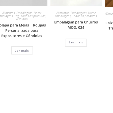
Alimentos
,
Embalagens
,
Home
Alimentos
,
Embalagens
,
Home
Alime
mbalagens
,
Tag
,
Todos os produtos
,
embalagens
,
Todos os produtos
Vestuário
Embalagem para Churros
Caix
olapa para Meias | Roupas
MOD. 024
Tr
Personalizada para
Expositores e Gôndolas
Ler mais
Ler mais