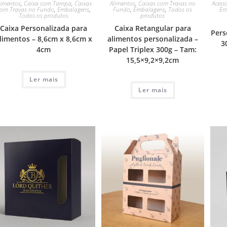
limentos
,
Caixa com Tampa
,
Caixas
Alimentos
,
Caixas com Travas no
Acess
om Travas no Fundo
,
Embalagens
,
Fundo
,
Embalagens
,
Todos os
Em
Todos os produtos
produtos
Caixa Personalizada para
Caixa Retangular para
Pers
limentos – 8,6cm x 8,6cm x
alimentos personalizada –
3
4cm
Papel Triplex 300g – Tam:
15,5×9,2×9,2cm
Ler mais
Ler mais