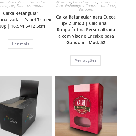
órios
,
Alimentos
,
Caixa Cartucho
,
Alimentos
,
Caixa Cartucho
,
Caixa com
balagens
,
Todos os produtos
Visor
,
Embalagens
,
Todos os produtos
,
Vestuário
Caixa Retangular
Caixa Retangular para Cueca
onalizada | Papel Triplex
(p/ 2 unid.) | Calcinha |
00g | 16,5×4,5×12,5cm
Roupa Íntima Personalizada
a com Visor e Encaixe para
Gôndola – Mod. 52
Ler mais
Ver opções