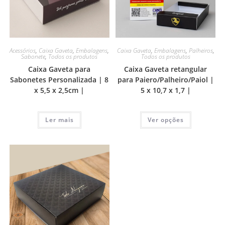
Acessórios
,
Caixa Gaveta
,
Embalagens
,
Caixa Gaveta
,
Embalagens
,
Palheiros
,
Sabonete
,
Todos os produtos
Todos os produtos
Caixa Gaveta para
Caixa Gaveta retangular
Sabonetes Personalizada | 8
para Paiero/Palheiro/Paiol |
x 5,5 x 2,5cm |
5 x 10,7 x 1,7 |
Ler mais
Ver opções