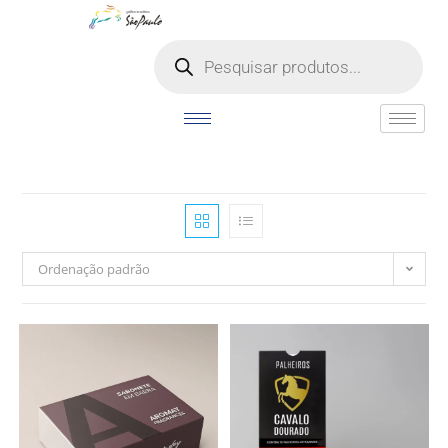
o
conteúdo
Ordenação padrão