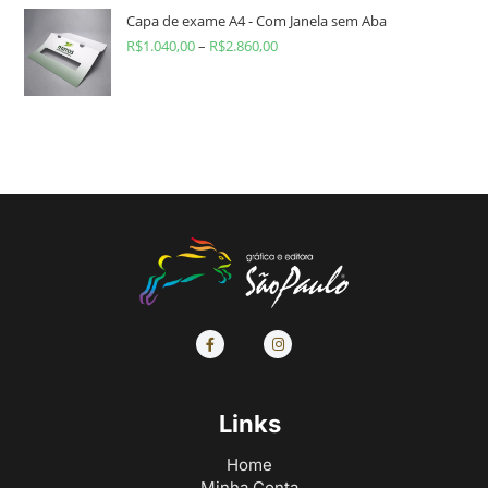
Capa de exame A4 - Com Janela sem Aba
R$
1.040,00
–
R$
2.860,00
Links
Home
Minha Conta