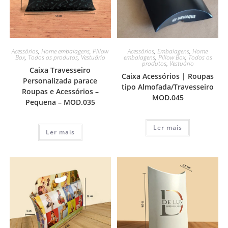
Acessórios
,
Home embalagens
,
Pillow
Acessórios
,
Embalagens
,
Home
Box
,
Todos os produtos
,
Vestuário
embalagens
,
Pillow Box
,
Todos os
produtos
,
Vestuário
Caixa Travesseiro
Caixa Acessórios | Roupas
Personalizada parace
tipo Almofada/Travesseiro
Roupas e Acessórios –
MOD.045
Pequena – MOD.035
Ler mais
Ler mais