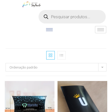
o
conteúdo
Ordenação padrão