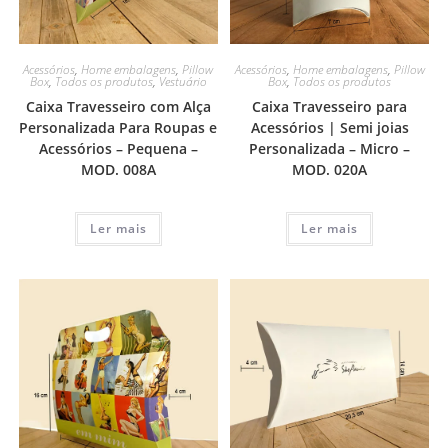
Acessórios
,
Home embalagens
,
Pillow
Acessórios
,
Home embalagens
,
Pillow
Box
,
Todos os produtos
Box
,
Todos os produtos
,
Vestuário
Caixa Travesseiro para
Caixa Travesseiro com Alça
Acessórios | Semi joias
Personalizada Para Roupas e
Personalizada – Micro –
Acessórios – Pequena –
MOD. 020A
MOD. 008A
Ler mais
Ler mais