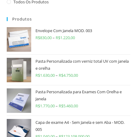
Todos Os Produtos
Produtos
Envelope Com Janela MOD. 003
R$
830,00
–
R$
1.220,00
Pasta Personalizada com verniz total UV com janela
e orelha
R$
1.630,00
–
R$
4.750,00
Pasta Personalizada para Exames Com Orelha e
Janela
R$
1.770,00
–
R$
5.460,00
Capa de exame A4 - Sem Janela e sem Aba - MOD.
005
R$
1.040,00
–
R$
123.108.000,00