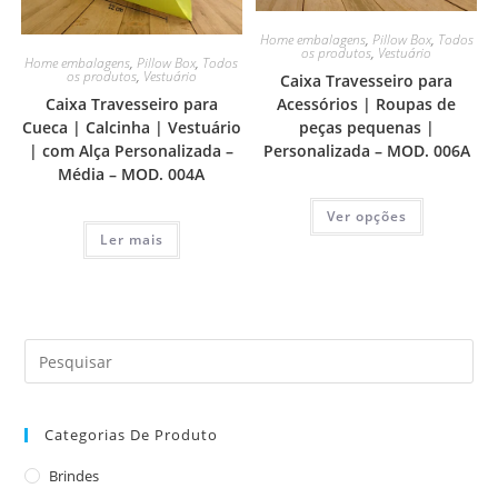
Home embalagens
,
Pillow Box
,
Todos
os produtos
,
Vestuário
Home embalagens
,
Pillow Box
,
Todos
os produtos
,
Vestuário
Caixa Travesseiro para
Caixa Travesseiro para
Acessórios | Roupas de
Cueca | Calcinha | Vestuário
peças pequenas |
| com Alça Personalizada –
Personalizada – MOD. 006A
Média – MOD. 004A
Ver opções
Ler mais
Categorias De Produto
Brindes