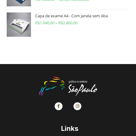
Capa de exame A4 - Com Janela sem Aba
R$
1.040,00
–
R$
2.860,00
Links