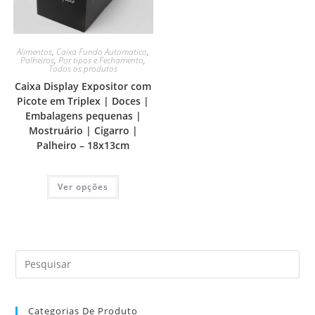
Alimentos
,
Caixa Fundo Automatico
,
Palheiros
,
Por tipos e Fechamento
,
Todos os produtos
Caixa Display Expositor com
Picote em Triplex | Doces |
Embalagens pequenas |
Mostruário | Cigarro |
Palheiro – 18x13cm
Ver opções
Categorias De Produto