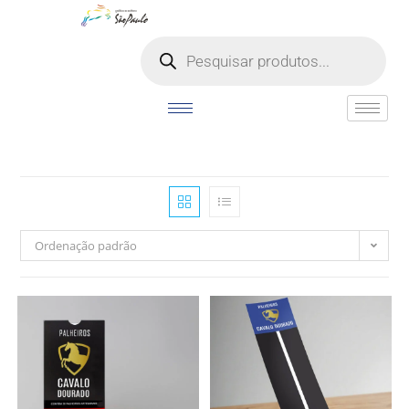
o
conteúdo
Ordenação padrão