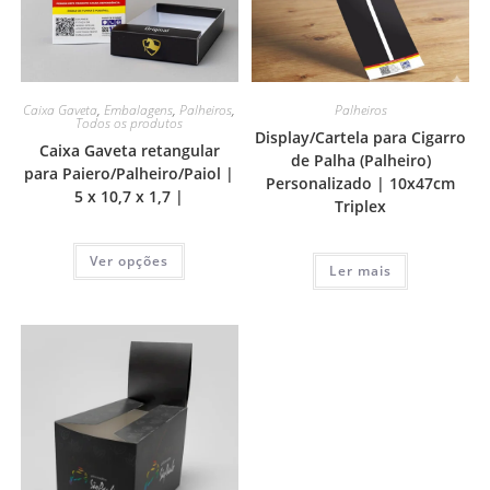
Caixa Gaveta
,
Embalagens
,
Palheiros
,
Palheiros
Todos os produtos
Display/Cartela para Cigarro
Caixa Gaveta retangular
de Palha (Palheiro)
para Paiero/Palheiro/Paiol |
Personalizado | 10x47cm
5 x 10,7 x 1,7 |
Triplex
Ver opções
Ler mais