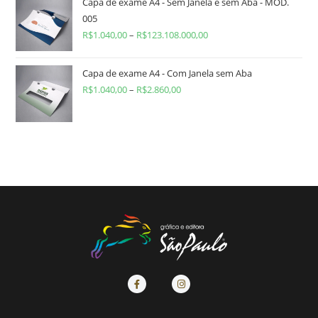
Capa de exame A4 - Sem Janela e sem Aba - MOD.
005
R$
1.040,00
–
R$
123.108.000,00
Capa de exame A4 - Com Janela sem Aba
R$
1.040,00
–
R$
2.860,00