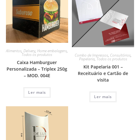
Alimentos
,
Delivery
,
Home embalagens
,
Todos os produtos
Combo de Impressos
,
Consultórios
,
Papelaria
,
Todos os produtos
Caixa Hamburguer
Kit Papelaria 001 –
Personalizada – Triplex 250g
Receituário e Cartão de
– MOD. 004E
visita
Ler mais
Ler mais