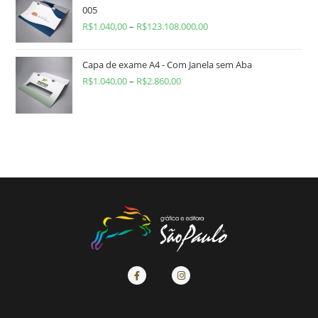
005
R$
1.040,00
–
R$
123.108.000,00
Capa de exame A4 - Com Janela sem Aba
R$
1.040,00
–
R$
2.860,00