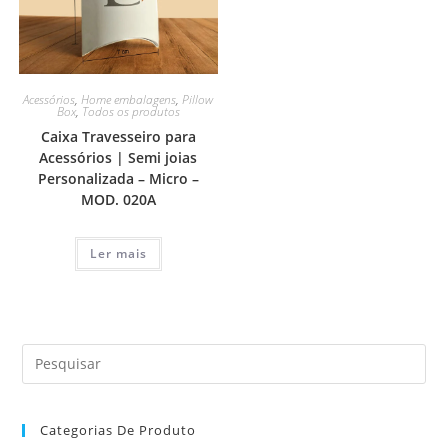
Acessórios
,
Home embalagens
,
Pillow
Box
,
Todos os produtos
Caixa Travesseiro para
Acessórios | Semi joias
Personalizada – Micro –
MOD. 020A
Ler mais
Categorias De Produto