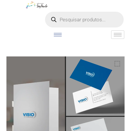
o
conteúdo