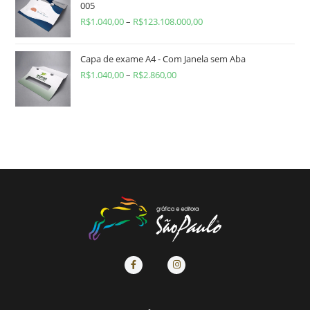
005
R$
1.040,00
–
R$
123.108.000,00
Capa de exame A4 - Com Janela sem Aba
R$
1.040,00
–
R$
2.860,00