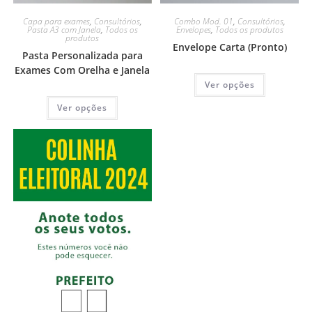
Capa para exames
,
Consultórios
,
Combo Mod. 01
,
Consultórios
,
Pasta A3 com Janela
,
Todos os
Envelopes
,
Todos os produtos
produtos
Envelope Carta (Pronto)
Pasta Personalizada para
Exames Com Orelha e Janela
Ver opções
Ver opções