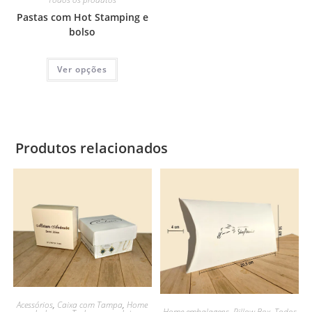
Pastas com Hot Stamping e
bolso
Ver opções
Produtos relacionados
Acessórios
,
Caixa com Tampa
,
Home
Home embalagens
,
Pillow Box
,
Todos