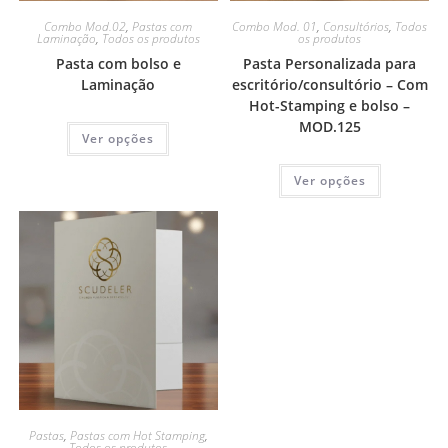
Combo Mod.02
,
Pastas com
Combo Mod. 01
,
Consultórios
,
Todos
Laminação
,
Todos os produtos
os produtos
Pasta com bolso e
Pasta Personalizada para
Laminação
escritório/consultório – Com
Hot-Stamping e bolso –
MOD.125
Ver opções
Ver opções
Pastas
,
Pastas com Hot Stamping
,
Todos os produtos