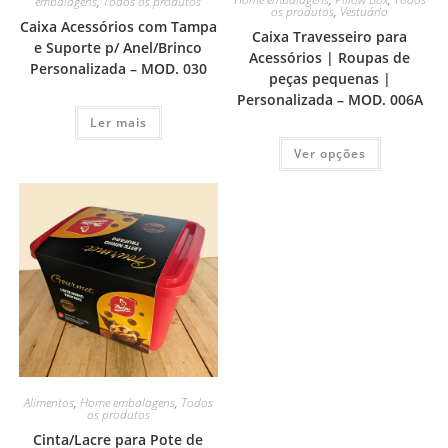
embalagens
,
Todos os produtos
os produtos
,
Vestuário
Caixa Acessórios com Tampa
Caixa Travesseiro para
e Suporte p/ Anel/Brinco
Acessórios | Roupas de
Personalizada – MOD. 030
peças pequenas |
Personalizada – MOD. 006A
Ler mais
Ver opções
Alimentos
,
Home embalagens
,
Todos
os produtos
Cinta/Lacre para Pote de