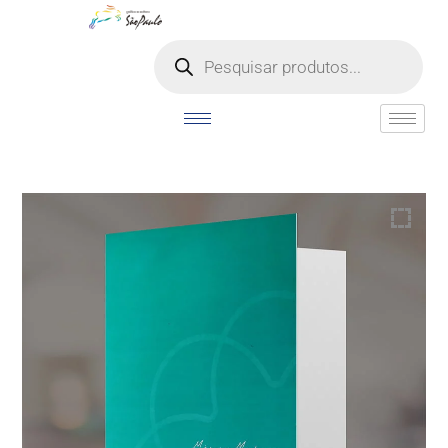
o
conteúdo