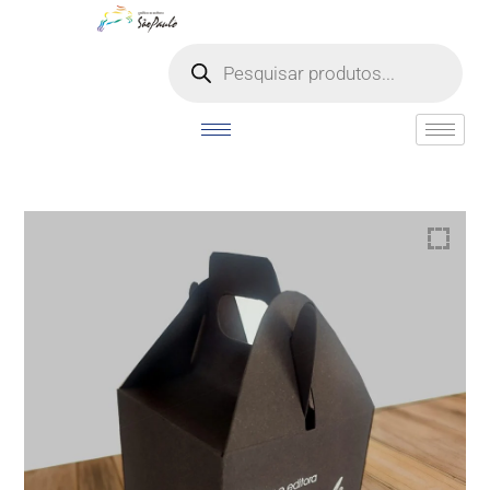
o
conteúdo