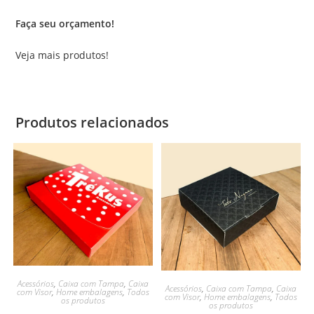
Faça seu orçamento!
Veja mais produtos!
Produtos relacionados
Acessórios
,
Caixa com Tampa
,
Caixa
Acessórios
,
Caixa com Tampa
,
Caixa
com Visor
,
Home embalagens
,
Todos
com Visor
,
Home embalagens
,
Todos
os produtos
os produtos