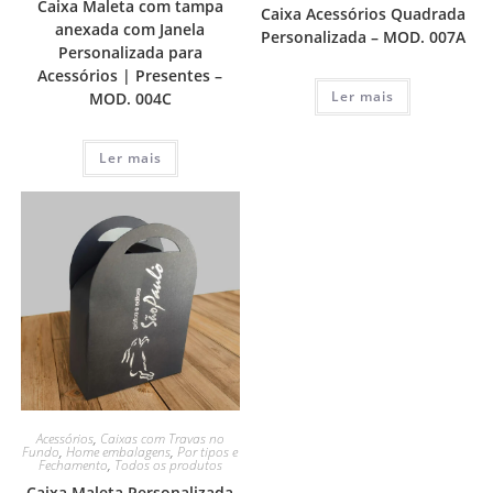
Caixa Maleta com tampa
Caixa Acessórios Quadrada
anexada com Janela
Personalizada – MOD. 007A
Personalizada para
Acessórios | Presentes –
Ler mais
MOD. 004C
Ler mais
Acessórios
,
Caixas com Travas no
Fundo
,
Home embalagens
,
Por tipos e
Fechamento
,
Todos os produtos
Caixa Maleta Personalizada