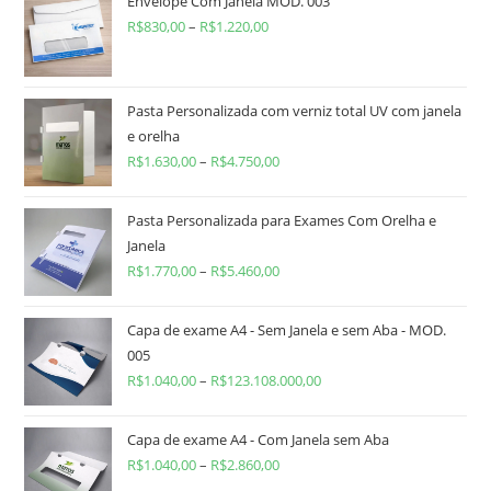
Envelope Com Janela MOD. 003
R$
830,00
–
R$
1.220,00
Pasta Personalizada com verniz total UV com janela
e orelha
R$
1.630,00
–
R$
4.750,00
Pasta Personalizada para Exames Com Orelha e
Janela
R$
1.770,00
–
R$
5.460,00
Capa de exame A4 - Sem Janela e sem Aba - MOD.
005
R$
1.040,00
–
R$
123.108.000,00
Capa de exame A4 - Com Janela sem Aba
R$
1.040,00
–
R$
2.860,00