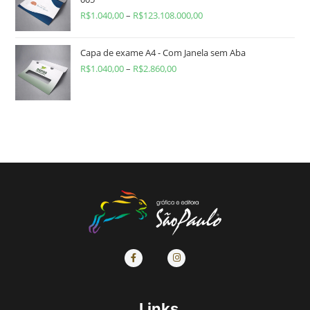
R$
1.040,00
–
R$
123.108.000,00
Capa de exame A4 - Com Janela sem Aba
R$
1.040,00
–
R$
2.860,00
Links