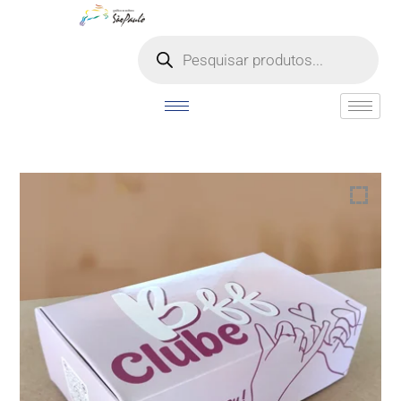
o
conteúdo