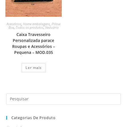
Acessórios
,
Home embalagens
,
Pillow
Box
,
Todos os produtos
,
Vestuário
Caixa Travesseiro
Personalizada parace
Roupas e Acessórios –
Pequena – MOD.035
Ler mais
Categorias De Produto