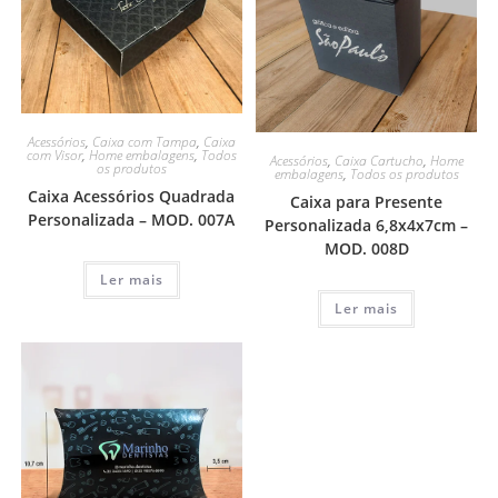
Acessórios
,
Caixa com Tampa
,
Caixa
com Visor
,
Home embalagens
,
Todos
Acessórios
,
Caixa Cartucho
,
Home
os produtos
embalagens
,
Todos os produtos
Caixa Acessórios Quadrada
Caixa para Presente
Personalizada – MOD. 007A
Personalizada 6,8x4x7cm –
MOD. 008D
Ler mais
Ler mais