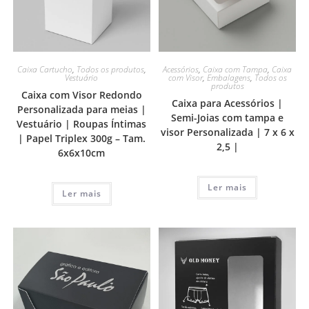
Caixa Cartucho
,
Todos os produtos
,
Acessórios
,
Caixa com Tampa
,
Caixa
Vestuário
com Visor
,
Embalagens
,
Todos os
produtos
Caixa com Visor Redondo
Caixa para Acessórios |
Personalizada para meias |
Semi-Joias com tampa e
Vestuário | Roupas Íntimas
visor Personalizada | 7 x 6 x
| Papel Triplex 300g – Tam.
2,5 |
6x6x10cm
Ler mais
Ler mais