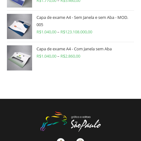
R$
1.770,00
–
R$
5.460,00
Capa de exame A4 - Sem Janela e sem Aba - MOD.
005
R$
1.040,00
–
R$
123.108.000,00
Capa de exame A4 - Com Janela sem Aba
R$
1.040,00
–
R$
2.860,00