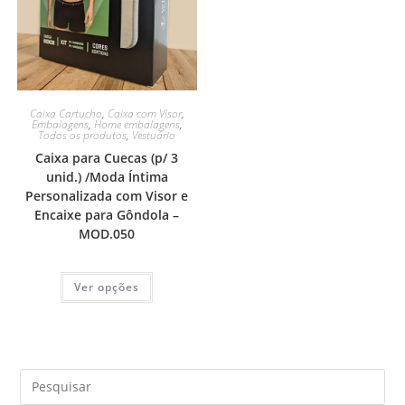
Caixa Cartucho
,
Caixa com Visor
,
Embalagens
,
Home embalagens
,
Todos os produtos
,
Vestuário
Caixa para Cuecas (p/ 3
unid.) /Moda Íntima
Personalizada com Visor e
Encaixe para Gôndola –
MOD.050
Ver opções