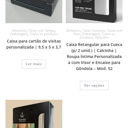
Acessórios
,
Caixa com Tampa
,
Alimentos
,
Caixa Cartucho
,
Caixa com
Embalagens
,
Todos os produtos
Visor
,
Embalagens
,
Todos os
produtos
,
Vestuário
Caixa para cartão de visitas
Caixa Retangular para Cueca
personalizada | 9,5 x 5 x 3,7
(p/ 2 unid.) | Calcinha |
Roupa Íntima Personalizada
a com Visor e Encaixe para
Ler mais
Gôndola – Mod. 52
Ver opções