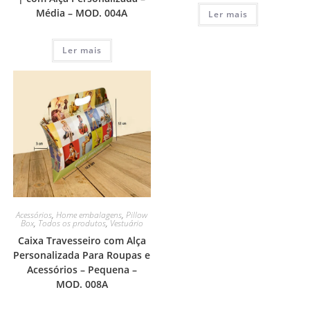
Média – MOD. 004A
Ler mais
Ler mais
Acessórios
,
Home embalagens
,
Pillow
Box
,
Todos os produtos
,
Vestuário
Caixa Travesseiro com Alça
Personalizada Para Roupas e
Acessórios – Pequena –
MOD. 008A