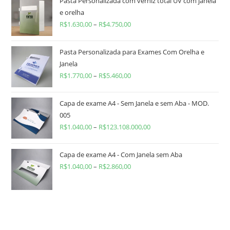
Pasta Personalizada com verniz total UV com janela
e orelha
R$
1.630,00
–
R$
4.750,00
Pasta Personalizada para Exames Com Orelha e
Janela
R$
1.770,00
–
R$
5.460,00
Capa de exame A4 - Sem Janela e sem Aba - MOD.
005
R$
1.040,00
–
R$
123.108.000,00
Capa de exame A4 - Com Janela sem Aba
R$
1.040,00
–
R$
2.860,00