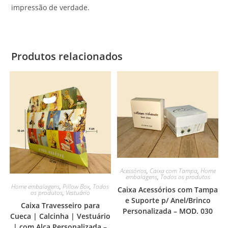
impressão de verdade.
Produtos relacionados
Acessórios
,
Caixa com Tampa
,
Home
embalagens
,
Todos os produtos
Home embalagens
,
Pillow Box
,
Todos
Caixa Acessórios com Tampa
os produtos
,
Vestuário
e Suporte p/ Anel/Brinco
Caixa Travesseiro para
Personalizada – MOD. 030
Cueca | Calcinha | Vestuário
| com Alça Personalizada –