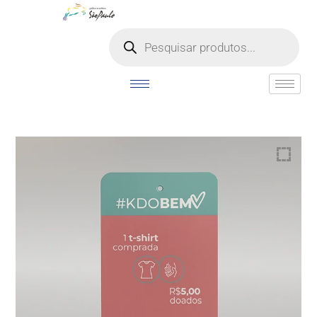
o
conteúdo