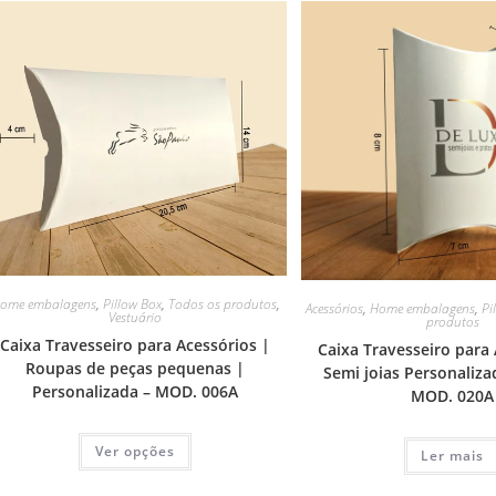
ome embalagens
,
Pillow Box
,
Todos os produtos
,
Acessórios
,
Home embalagens
,
Pi
Vestuário
produtos
Caixa Travesseiro para Acessórios |
Caixa Travesseiro para 
Roupas de peças pequenas |
Semi joias Personaliza
Personalizada – MOD. 006A
MOD. 020A
Ver opções
Ler mais