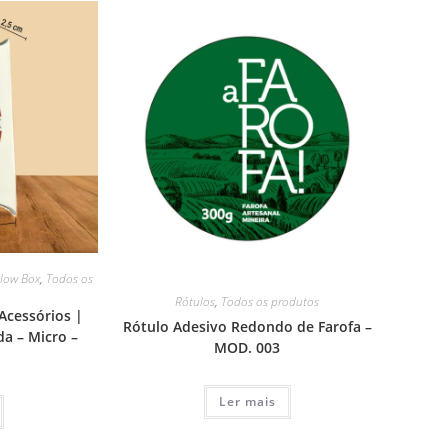
llow Box
,
Todos os
Rótulos
,
Todos os produtos
Acessórios |
Rótulo Adesivo Redondo de Farofa –
da – Micro –
MOD. 003
Ler mais