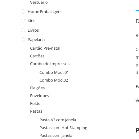
Vestuário
Home Embalagens
D
Kits
Livros
R
Papelaria
Cartão Pré-natal
C
Cartões
m
Combo de Impressos
p
Combo Mod. 01
d
Combo Mod.02
F
Eleições
Envelopes
V
Folder
Pastas
Pasta A3 com Janela
Pastas com Hot Stamping
P
Pastas com Janela