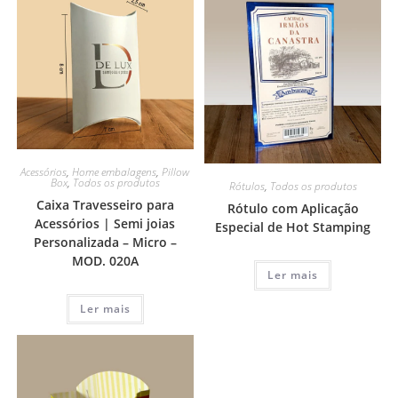
Acessórios
,
Home embalagens
,
Pillow
Box
,
Todos os produtos
Rótulos
,
Todos os produtos
Caixa Travesseiro para
Rótulo com Aplicação
Acessórios | Semi joias
Especial de Hot Stamping
Personalizada – Micro –
MOD. 020A
Ler mais
Ler mais