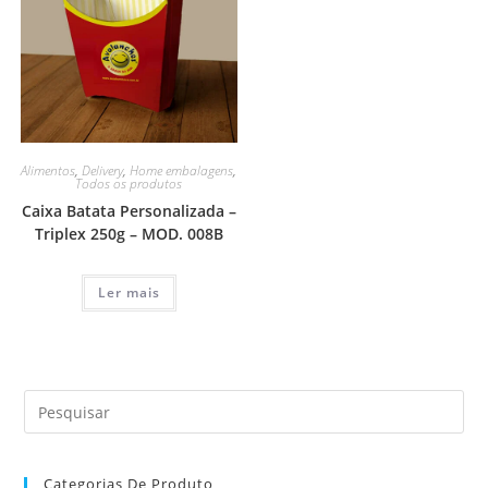
Alimentos
,
Delivery
,
Home embalagens
,
Todos os produtos
Caixa Batata Personalizada –
Triplex 250g – MOD. 008B
Ler mais
Categorias De Produto