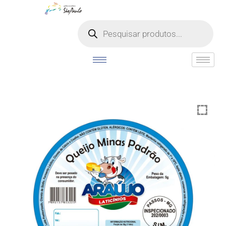
o
conteúdo