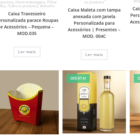
Box
os produtos
cessórios
,
Home embalagens
,
Pillow
Box
,
Todos os produtos
,
Vestuário
Cai
Caixa Maleta com tampa
Caixa Travesseiro
Pers
anexada com Janela
ersonalizada parace Roupas
Aces
Personalizada para
e Acessórios – Pequena –
Acessórios | Presentes –
MOD.035
MOD. 004C
Ler mais
Ler mais
OFERTA!
O