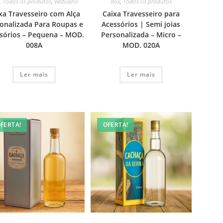
Box
,
Todos os produtos
,
Todos os produtos
,
Vestuário
Caixa Travesseiro para
xa Travesseiro com Alça
Acessórios | Semi joias
onalizada Para Roupas e
Personalizada – Micro –
sórios – Pequena – MOD.
MOD. 020A
008A
Ler mais
Ler mais
FERTA!
OFERTA!