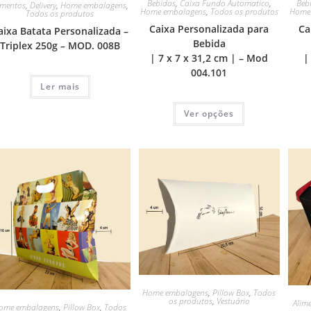
Bebidas
,
Caixa Fundo Automatico
,
Beb
imentos
,
Delivery
,
Home embalagens
,
Home embalagens
,
Todos os produtos
Home
Todos os produtos
Caixa Personalizada para
Ca
aixa Batata Personalizada –
Bebida
Triplex 250g – MOD. 008B
| 7 x 7 x 31,2 cm | – Mod
|
004.101
Ler mais
Ver opções
Home embalagens
,
Pillow Box
,
Todos
os produtos
,
Vestuário
Alim
ome embalagens
,
Pillow Box
,
Todos