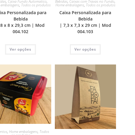
idas
,
Caixa Fundo Automatico
,
Bebidas
,
Caixas com Travas no Fundo
,
 embalagens
,
Todos os produtos
Home embalagens
,
Todos os produtos
ixa Personalizada para
Caixa Personalizada para
Bebida
Bebida
 8 x 8 x 29,3 cm | Mod
| 7,3 x 7,3 x 29 cm | Mod
004.102
004.103
Ver opções
Ver opções
entos
,
Home embalagens
,
Todos