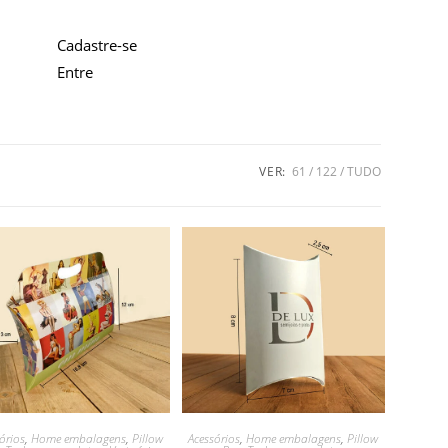
Cadastre-se
Entre
VER:
61
122
TUDO
Acessórios
,
Home embalagens
,
Pillow
órios
,
Home embalagens
,
Pillow