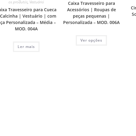
os produtos
,
Vestuário
Caixa Travesseiro para
Ci
Acessórios | Roupas de
aixa Travesseiro para Cueca
S
peças pequenas |
 Calcinha | Vestuário | com
Personalizada – MOD. 006A
lça Personalizada – Média –
MOD. 004A
Ver opções
Ler mais