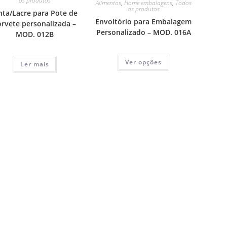
os produtos
Alimentos
,
Home embalagens
,
Todos
os produtos
nta/Lacre para Pote de
Envoltório para Embalagem
orvete personalizada –
Personalizado – MOD. 016A
MOD. 012B
Ver opções
Ler mais