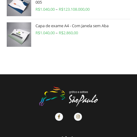
005
R$
1.040,00
–
R$
123.108.000,00
Capa de exame A4 - Com Janela sem Aba
R$
1.040,00
–
R$
2.860,00