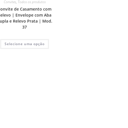
Convites
,
Todos os produtos
Convite de Casamento com
elevo | Envelope com Aba
upla e Relevo Prata | Mod.
37
Selecione uma opção