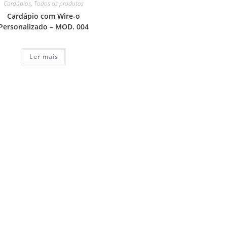
Cardápios
,
Todos os produtos
Cardápio com Wire-o
Personalizado – MOD. 004
Ler mais