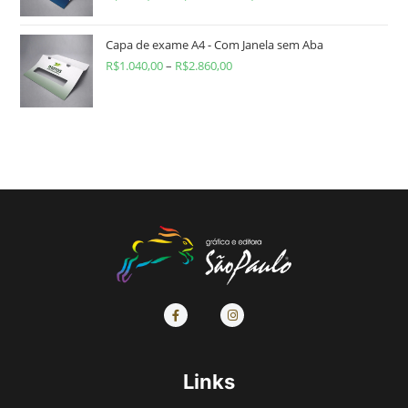
Capa de exame A4 - Com Janela sem Aba
R$
1.040,00
–
R$
2.860,00
Links