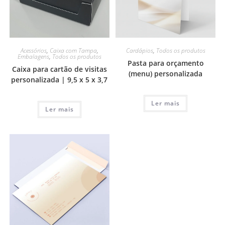
Acessórios
,
Caixa com Tampa
,
Cardápios
,
Todos os produtos
Embalagens
,
Todos os produtos
Pasta para orçamento
Caixa para cartão de visitas
(menu) personalizada
personalizada | 9,5 x 5 x 3,7
Ler mais
Ler mais