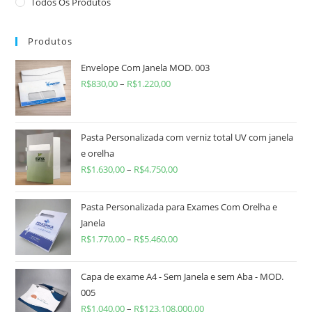
Todos Os Produtos
Produtos
Envelope Com Janela MOD. 003
R$
830,00
–
R$
1.220,00
Pasta Personalizada com verniz total UV com janela
e orelha
R$
1.630,00
–
R$
4.750,00
Pasta Personalizada para Exames Com Orelha e
Janela
R$
1.770,00
–
R$
5.460,00
Capa de exame A4 - Sem Janela e sem Aba - MOD.
005
R$
1.040,00
–
R$
123.108.000,00