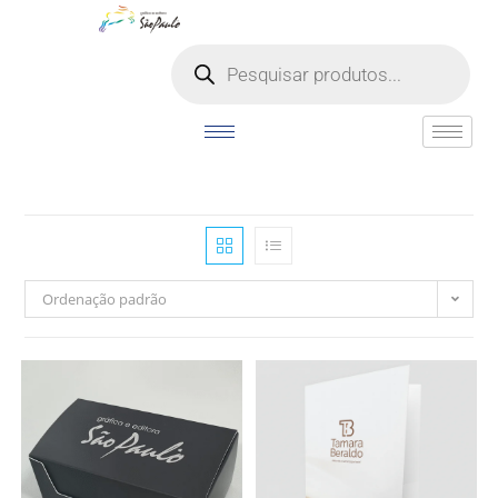
o
conteúdo
Ordenação padrão