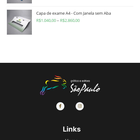
Capa de exame A4 - Com Janela sem Aba
R$
1.040,00
–
R$
2.860,00
Links