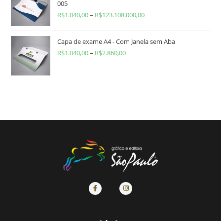
005
R$
1.040,00
–
R$
123.108.000,00
Capa de exame A4 - Com Janela sem Aba
R$
1.040,00
–
R$
2.860,00