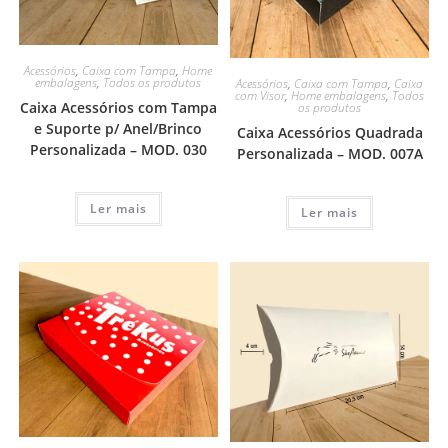
Acessórios
,
Caixa com Tampa
,
Home
embalagens
,
Todos os produtos
Acessórios
,
Caixa com Tampa
,
Caixa
com Visor
,
Home embalagens
,
Todos
Caixa Acessórios com Tampa
os produtos
e Suporte p/ Anel/Brinco
Caixa Acessórios Quadrada
Personalizada – MOD. 030
Personalizada – MOD. 007A
Ler mais
Ler mais