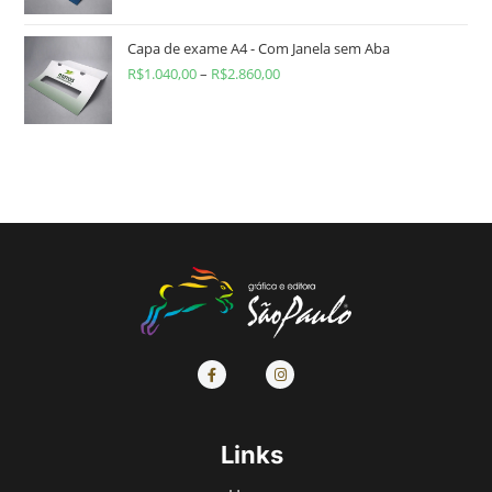
Capa de exame A4 - Com Janela sem Aba
R$
1.040,00
–
R$
2.860,00
Links