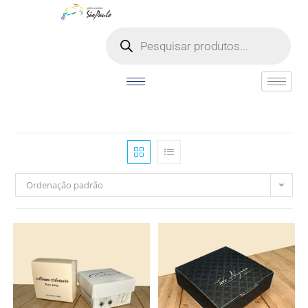
o
conteúdo
Ordenação padrão