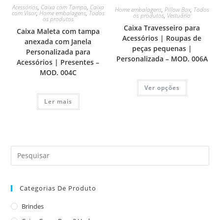
Acessórios
,
Caixa com Tampa
,
Caixa
Home embalagens
,
Pillow Box
,
Todos
com Visor
,
Home embalagens
,
Todos
os produtos
,
Vestuário
os produtos
Caixa Travesseiro para
Caixa Maleta com tampa
Acessórios | Roupas de
anexada com Janela
peças pequenas |
Personalizada para
Personalizada – MOD. 006A
Acessórios | Presentes –
MOD. 004C
Ver opções
Ler mais
Categorias De Produto
Brindes