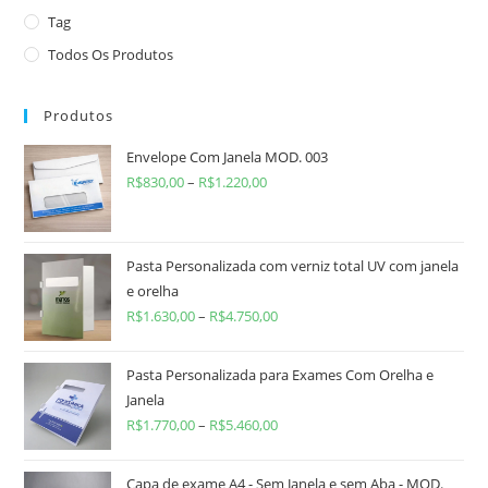
Tag
Todos Os Produtos
Produtos
Envelope Com Janela MOD. 003
R$
830,00
–
R$
1.220,00
Pasta Personalizada com verniz total UV com janela
e orelha
R$
1.630,00
–
R$
4.750,00
Pasta Personalizada para Exames Com Orelha e
Janela
R$
1.770,00
–
R$
5.460,00
Capa de exame A4 - Sem Janela e sem Aba - MOD.