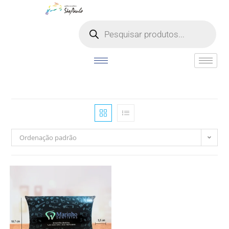
o
conteúdo
Ordenação padrão