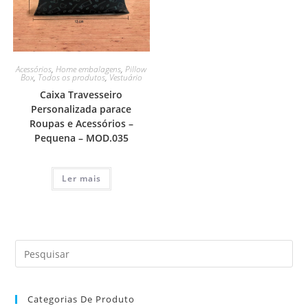
Acessórios
,
Home embalagens
,
Pillow
Box
,
Todos os produtos
,
Vestuário
Caixa Travesseiro
Personalizada parace
Roupas e Acessórios –
Pequena – MOD.035
Ler mais
Categorias De Produto