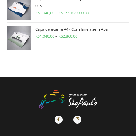
005
R$
1.040,00
–
R$
123.108.000,00
Capa de exame A4 - Com Janela sem Aba
R$
1.040,00
–
R$
2.860,00