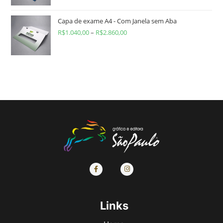
Capa de exame A4 - Com Janela sem Aba
R$
1.040,00
–
R$
2.860,00
Links