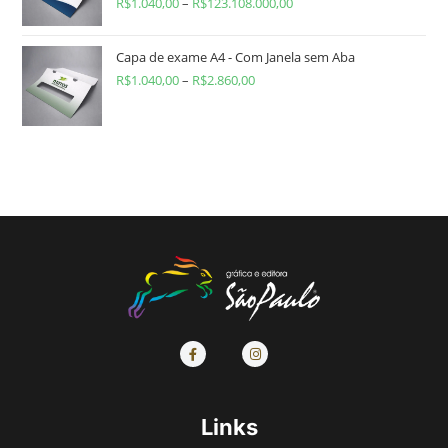
R$
1.040,00
–
R$
123.108.000,00
Capa de exame A4 - Com Janela sem Aba
R$
1.040,00
–
R$
2.860,00
Links