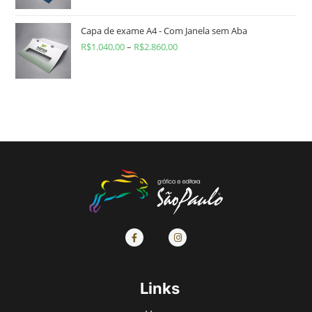
Capa de exame A4 - Com Janela sem Aba
R$
1.040,00
–
R$
2.860,00
Links