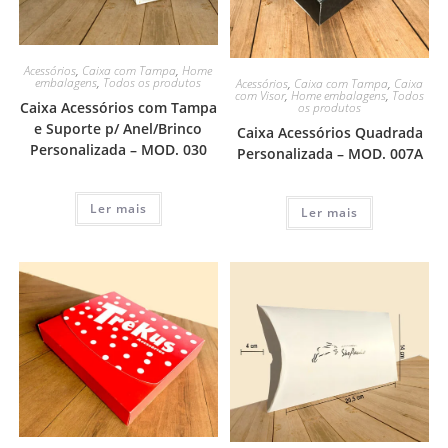
Acessórios
,
Caixa com Tampa
,
Home
embalagens
,
Todos os produtos
Acessórios
,
Caixa com Tampa
,
Caixa
com Visor
,
Home embalagens
,
Todos
Caixa Acessórios com Tampa
os produtos
e Suporte p/ Anel/Brinco
Caixa Acessórios Quadrada
Personalizada – MOD. 030
Personalizada – MOD. 007A
Ler mais
Ler mais