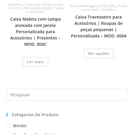
Acessórios
,
Caixa com Tampa
,
Caixa
Home embalagens
,
Pillow Box
,
Todos
com Visor
,
Home embalagens
,
Todos
os produtos
,
Vestuário
os produtos
Caixa Travesseiro para
Caixa Maleta com tampa
Acessórios | Roupas de
anexada com Janela
peças pequenas |
Personalizada para
Personalizada – MOD. 006A
Acessórios | Presentes –
MOD. 004C
Ver opções
Ler mais
Categorias De Produto
Brindes