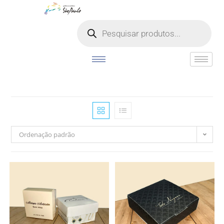
o
conteúdo
Ordenação padrão