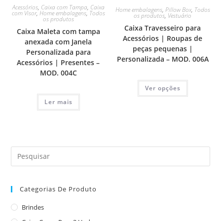
Acessórios
,
Caixa com Tampa
,
Caixa
Home embalagens
,
Pillow Box
,
Todos
com Visor
,
Home embalagens
,
Todos
os produtos
,
Vestuário
os produtos
Caixa Travesseiro para
Caixa Maleta com tampa
Acessórios | Roupas de
anexada com Janela
peças pequenas |
Personalizada para
Personalizada – MOD. 006A
Acessórios | Presentes –
MOD. 004C
Ver opções
Ler mais
Categorias De Produto
Brindes