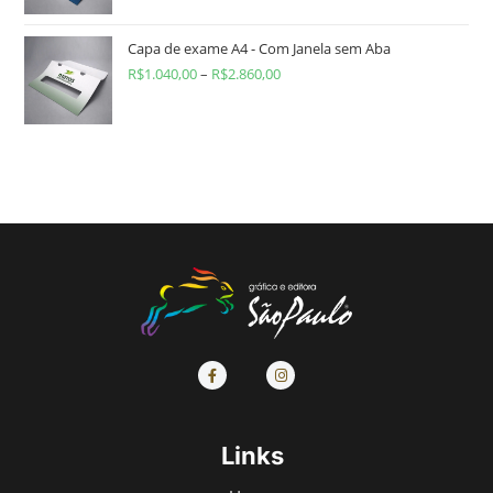
Capa de exame A4 - Com Janela sem Aba
R$
1.040,00
–
R$
2.860,00
Links