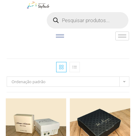
o
conteúdo
Ordenação padrão