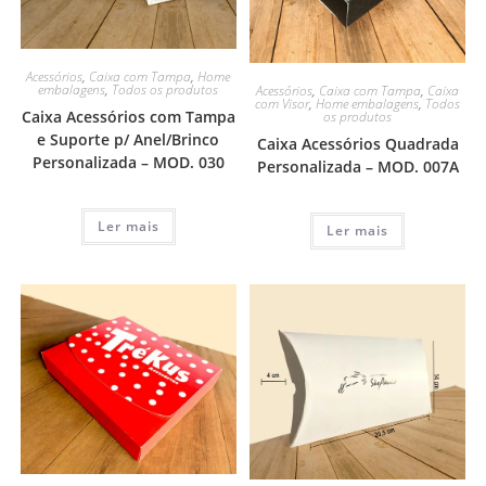
Acessórios
,
Caixa com Tampa
,
Home
embalagens
,
Todos os produtos
Acessórios
,
Caixa com Tampa
,
Caixa
com Visor
,
Home embalagens
,
Todos
Caixa Acessórios com Tampa
os produtos
e Suporte p/ Anel/Brinco
Caixa Acessórios Quadrada
Personalizada – MOD. 030
Personalizada – MOD. 007A
Ler mais
Ler mais