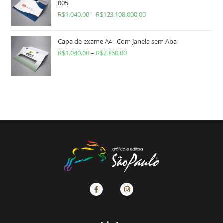
005
R$
1.040,00
–
R$
123.108.000,00
Capa de exame A4 - Com Janela sem Aba
R$
1.040,00
–
R$
2.860,00