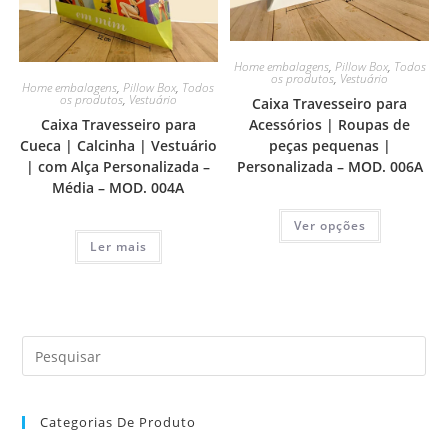
Home embalagens
,
Pillow Box
,
Todos
os produtos
,
Vestuário
Home embalagens
,
Pillow Box
,
Todos
os produtos
,
Vestuário
Caixa Travesseiro para
Caixa Travesseiro para
Acessórios | Roupas de
Cueca | Calcinha | Vestuário
peças pequenas |
| com Alça Personalizada –
Personalizada – MOD. 006A
Média – MOD. 004A
Ver opções
Ler mais
Categorias De Produto