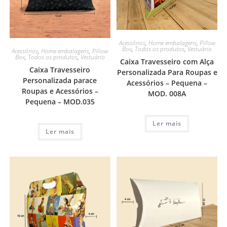
Acessórios
,
Home embalagens
,
Pillow
Box
,
Todos os produtos
,
Vestuário
Acessórios
,
Home embalagens
,
Pillow
Box
,
Todos os produtos
,
Vestuário
Caixa Travesseiro com Alça
Caixa Travesseiro
Personalizada Para Roupas e
Personalizada parace
Acessórios – Pequena –
Roupas e Acessórios –
MOD. 008A
Pequena – MOD.035
Ler mais
Ler mais