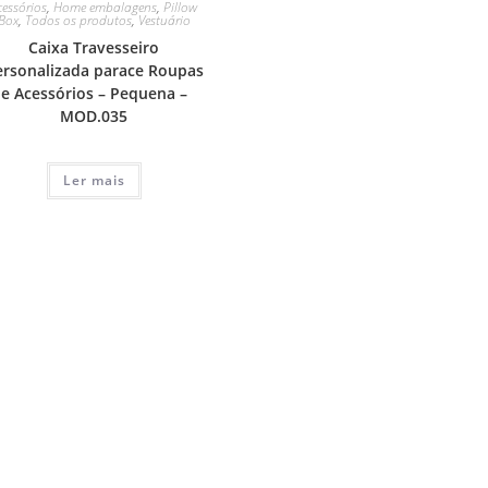
cessórios
,
Home embalagens
,
Pillow
Box
,
Todos os produtos
,
Vestuário
Caixa Travesseiro
ersonalizada parace Roupas
e Acessórios – Pequena –
MOD.035
Ler mais