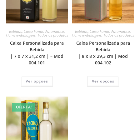
Bebidas
,
Caixa Fundo Automatico
,
Bebidas
,
Caixa Fundo Automatico
,
Home embalagens
,
Todos os produtos
Home embalagens
,
Todos os produtos
Caixa Personalizada para
Caixa Personalizada para
Bebida
Bebida
| 7 x 7 x 31,2 cm | – Mod
| 8 x 8 x 29,3 cm | Mod
004.101
004.102
Ver opções
Ver opções
OFERTA!