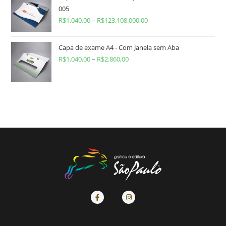
005
R$
1.040,00
–
R$
123.108.000,00
Capa de exame A4 - Com Janela sem Aba
R$
1.040,00
–
R$
2.860,00