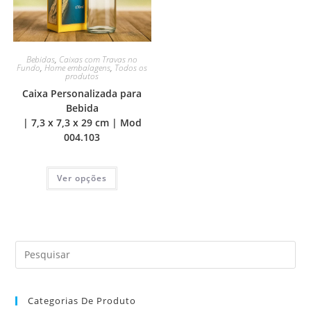
Bebidas
,
Caixas com Travas no
Fundo
,
Home embalagens
,
Todos os
produtos
Caixa Personalizada para
Bebida
| 7,3 x 7,3 x 29 cm | Mod
004.103
Ver opções
Categorias De Produto