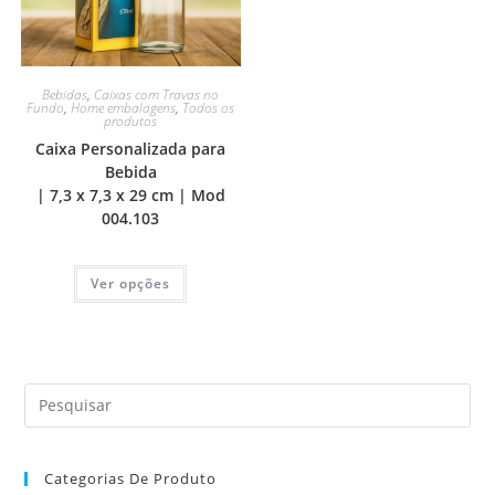
Bebidas
,
Caixas com Travas no
Fundo
,
Home embalagens
,
Todos os
produtos
Caixa Personalizada para
Bebida
| 7,3 x 7,3 x 29 cm | Mod
004.103
Ver opções
Categorias De Produto