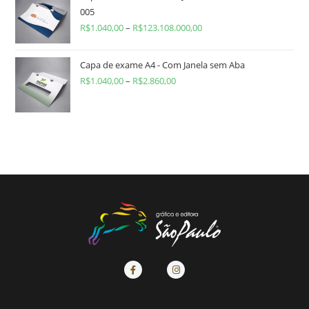
005
R$
1.040,00
–
R$
123.108.000,00
Capa de exame A4 - Com Janela sem Aba
R$
1.040,00
–
R$
2.860,00