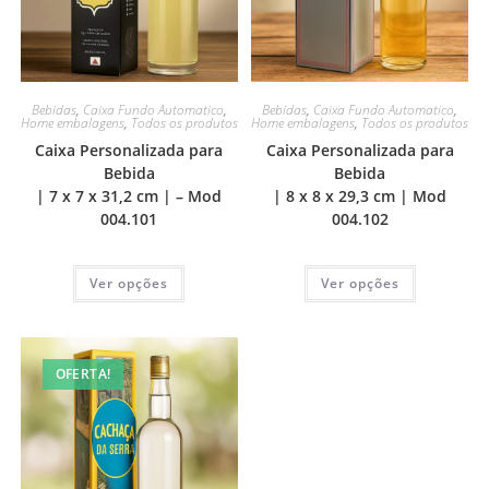
Bebidas
,
Caixa Fundo Automatico
,
Bebidas
,
Caixa Fundo Automatico
,
Home embalagens
,
Todos os produtos
Home embalagens
,
Todos os produtos
Caixa Personalizada para
Caixa Personalizada para
Bebida
Bebida
| 7 x 7 x 31,2 cm | – Mod
| 8 x 8 x 29,3 cm | Mod
004.101
004.102
Ver opções
Ver opções
OFERTA!