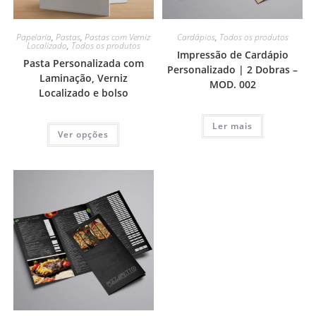
Papelaria
,
Pastas
,
Pastas com Verniz
Cardápios
,
Todos os produtos
Localizado
,
Todos os produtos
Impressão de Cardápio
Pasta Personalizada com
Personalizado | 2 Dobras –
Laminação, Verniz
MOD. 002
Localizado e bolso
Ler mais
Ver opções