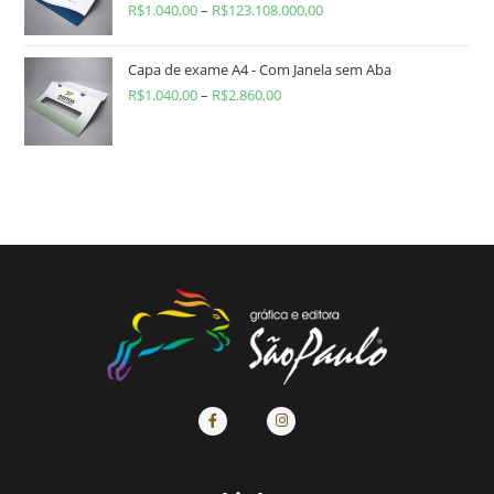
R$
1.040,00
–
R$
123.108.000,00
Capa de exame A4 - Com Janela sem Aba
R$
1.040,00
–
R$
2.860,00