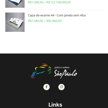
R$
1.040,00
–
R$
123.108.000,00
Capa de exame A4 - Com Janela sem Aba
R$
1.040,00
–
R$
2.860,00
Links