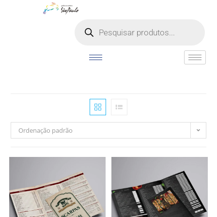
o
conteúdo
Ordenação padrão