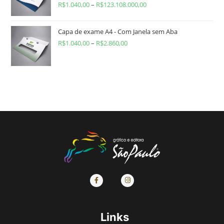
R$
1.040,00
–
R$
123.108.000,00
Capa de exame A4 - Com Janela sem Aba
R$
1.040,00
–
R$
2.860,00
Links