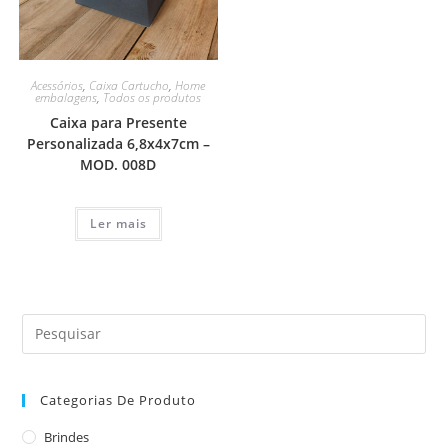
Acessórios
,
Caixa Cartucho
,
Home
embalagens
,
Todos os produtos
Caixa para Presente
Personalizada 6,8x4x7cm –
MOD. 008D
Ler mais
Categorias De Produto
Brindes