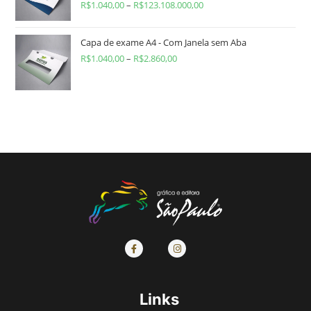
R$
1.040,00
–
R$
123.108.000,00
Capa de exame A4 - Com Janela sem Aba
R$
1.040,00
–
R$
2.860,00
Links