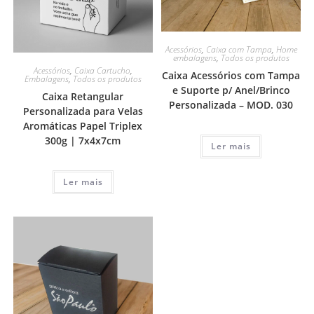
Acessórios
,
Caixa com Tampa
,
Home
embalagens
,
Todos os produtos
Acessórios
,
Caixa Cartucho
,
Caixa Acessórios com Tampa
Embalagens
,
Todos os produtos
e Suporte p/ Anel/Brinco
Caixa Retangular
Personalizada – MOD. 030
Personalizada para Velas
Aromáticas Papel Triplex
300g | 7x4x7cm
Ler mais
Ler mais