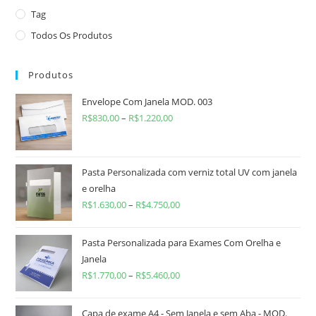
Tag
Todos Os Produtos
Produtos
Envelope Com Janela MOD. 003
R$
830,00
–
R$
1.220,00
Pasta Personalizada com verniz total UV com janela
e orelha
R$
1.630,00
–
R$
4.750,00
Pasta Personalizada para Exames Com Orelha e
Janela
R$
1.770,00
–
R$
5.460,00
Capa de exame A4 - Sem Janela e sem Aba - MOD.