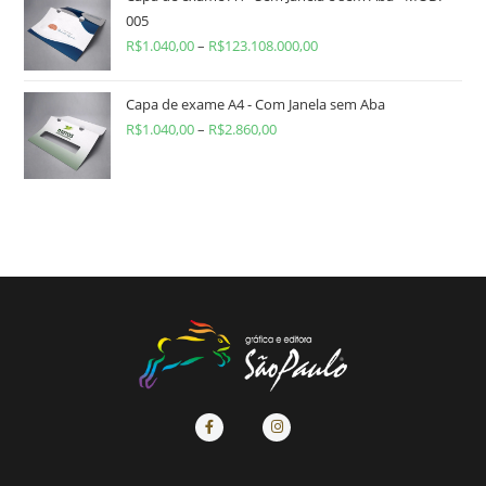
005
R$
1.040,00
–
R$
123.108.000,00
Capa de exame A4 - Com Janela sem Aba
R$
1.040,00
–
R$
2.860,00