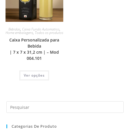
Bebidas
,
Caixa Fundo Automatico
,
Home embalagens
,
Todos os produtos
Caixa Personalizada para
Bebida
| 7 x 7 x 31,2 cm | – Mod
004.101
Ver opções
Categorias De Produto