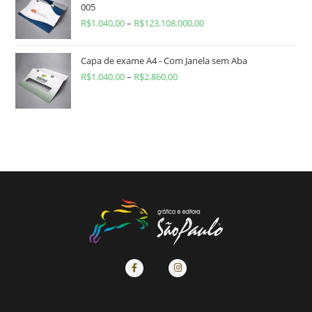
005
R$
1.040,00
–
R$
123.108.000,00
Capa de exame A4 - Com Janela sem Aba
R$
1.040,00
–
R$
2.860,00