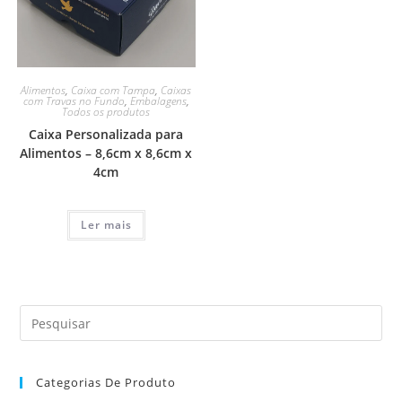
Alimentos
,
Caixa com Tampa
,
Caixas
com Travas no Fundo
,
Embalagens
,
Todos os produtos
Caixa Personalizada para
Alimentos – 8,6cm x 8,6cm x
4cm
Ler mais
Categorias De Produto