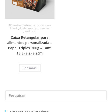
Alimentos
,
Caixas com Travas no
Fundo
,
Embalagens
,
Todos os
produtos
Caixa Retangular para
alimentos personalizada –
Papel Triplex 300g – Tam:
15,5×9,2×9,2cm
Ler mais
Categorias De Produto