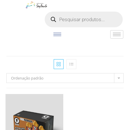
o
conteúdo
Ordenação padrão