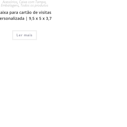
Acessórios
,
Caixa com Tampa
,
Embalagens
,
Todos os produtos
aixa para cartão de visitas
ersonalizada | 9,5 x 5 x 3,7
Ler mais