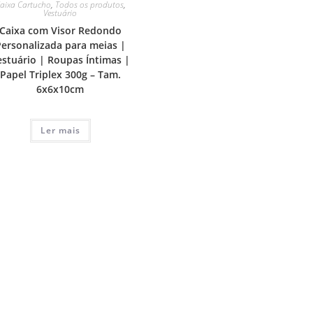
aixa Cartucho
,
Todos os produtos
,
Vestuário
Caixa com Visor Redondo
Personalizada para meias |
estuário | Roupas Íntimas |
Papel Triplex 300g – Tam.
6x6x10cm
Ler mais