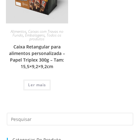
Alimentos
,
Caixas com Travas no
Fundo
,
Embalagens
,
Todos os
produtos
Caixa Retangular para
alimentos personalizada –
Papel Triplex 300g – Tam:
15,5×9,2×9,2cm
Ler mais
Categorias De Produto