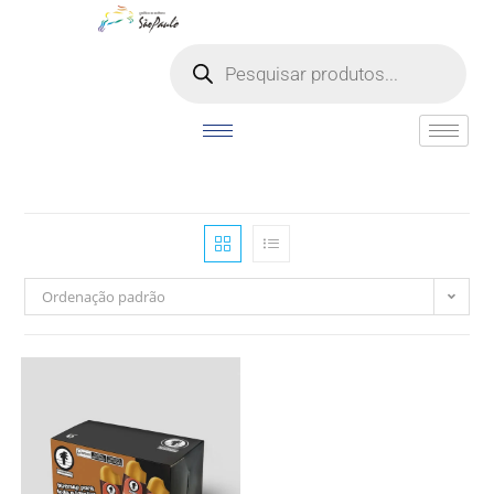
o
conteúdo
Ordenação padrão