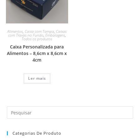
Alimentos
,
Caixa com Tampa
,
Caixas
com Travas no Fundo
,
Embalagens
,
Todos os produtos
Caixa Personalizada para
Alimentos – 8,6cm x 8,6cm x
4cm
Ler mais
Categorias De Produto