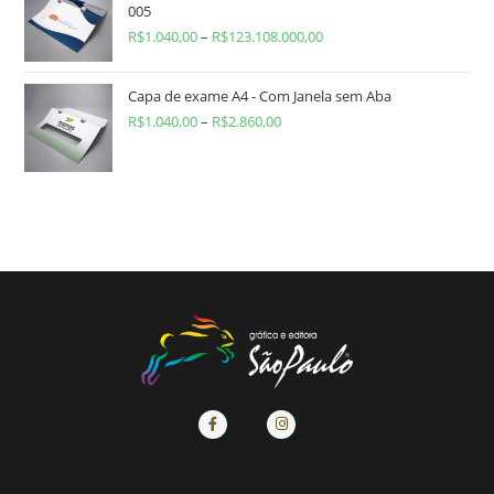
005
R$
1.040,00
–
R$
123.108.000,00
Capa de exame A4 - Com Janela sem Aba
R$
1.040,00
–
R$
2.860,00