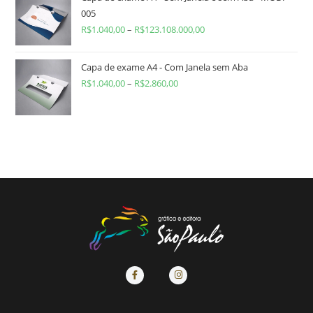
005
R$
1.040,00
–
R$
123.108.000,00
Capa de exame A4 - Com Janela sem Aba
R$
1.040,00
–
R$
2.860,00