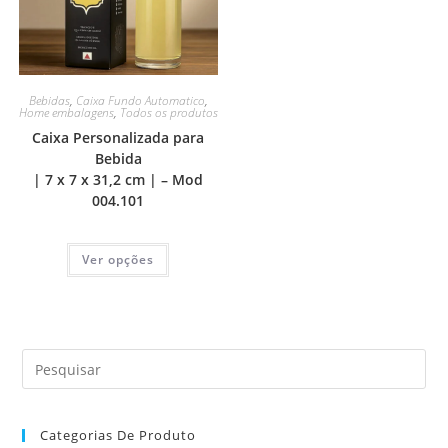
Bebidas
,
Caixa Fundo Automatico
,
Home embalagens
,
Todos os produtos
Caixa Personalizada para
Bebida
| 7 x 7 x 31,2 cm | – Mod
004.101
Ver opções
Categorias De Produto