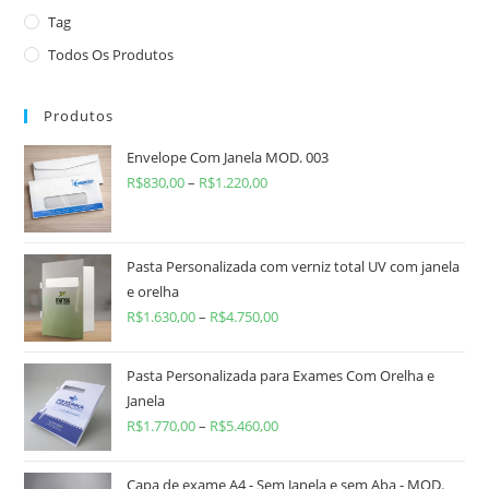
Tag
Todos Os Produtos
Produtos
Envelope Com Janela MOD. 003
R$
830,00
–
R$
1.220,00
Pasta Personalizada com verniz total UV com janela
e orelha
R$
1.630,00
–
R$
4.750,00
Pasta Personalizada para Exames Com Orelha e
Janela
R$
1.770,00
–
R$
5.460,00
Capa de exame A4 - Sem Janela e sem Aba - MOD.