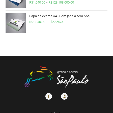
R$
1.040,00
–
R$
123.108.000,00
Capa de exame A4 - Com Janela sem Aba
R$
1.040,00
–
R$
2.860,00