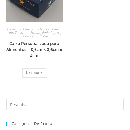
Alimentos
,
Caixa com Tampa
,
Caixas
com Travas no Fundo
,
Embalagens
,
Todos os produtos
Caixa Personalizada para
Alimentos – 8,6cm x 8,6cm x
4cm
Ler mais
Categorias De Produto