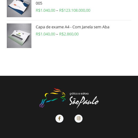
005
R$
1.040,00
–
R$
123.108.000,00
Capa de exame A4 - Com Janela sem Aba
R$
1.040,00
–
R$
2.860,00